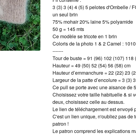
3 (3) 3 (4) 4 (5) 5 pelotes d'Ombelle / 
un seul brin
75% mohair 20% laine 5% polyamide
50 g = 145 mts
Ce modèle se tricote en 1 brin
Coloris de la photo 1 & 2 Camel : 1010
-------
Tour de buste = 91 (96) 102 (107) 118
Hauteur = 49 (50) 52 (54) 56 (58) cm
Hauteur d’emmanchure = 22 (22) 23 (2
Largeur de la patte d’encolure = 3 (3) 3
Ce pull se porte avec une aisance de 
Choisissez votre taille habituelle & si 
deux, choisissez celle au dessus.
Le lien de téléchargement est envoyé p
C'est un lien unique, n'oubliez pas de 
patron !
Le patron comprend les explications m