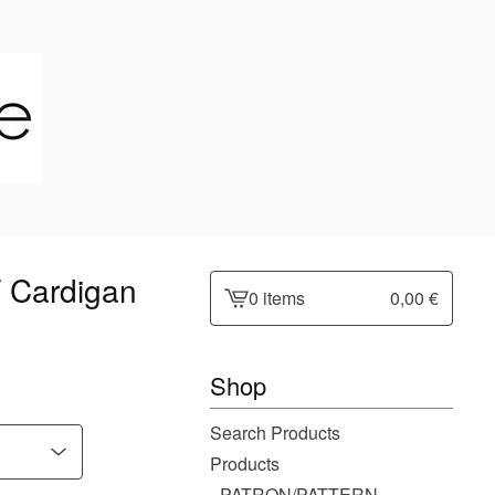
 Cardigan
0 items
0,00
€
View
cart
-
Shop
Search Products
Products
- PATRON/PATTERN