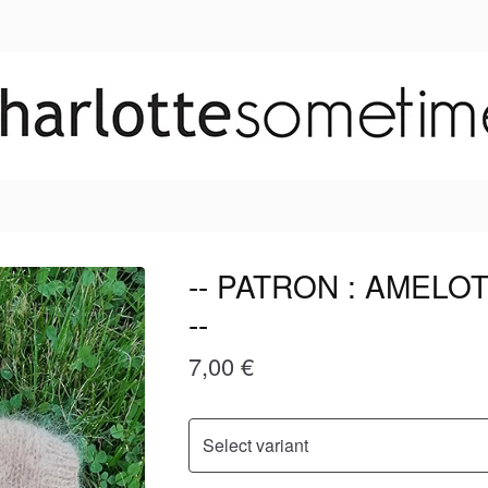
-- PATRON : AMELOT
--
7,00
€