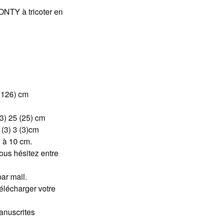
FONTY à tricoter en
 (126) cm
3) 25 (25) cm
 (3) 3 (3)cm
5 à 10 cm.
vous hésitez entre
ar mail.
télécharger votre
anuscrites