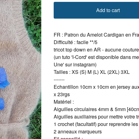
Add to cart
FR : Patron du Amelot Cardigan en Fr
Difficulté : facile **/5
tricot top down en AR - aucune coutur
(un tuto 'I-Cord' est disponible dans me
Une' sur instagram)
Tailles : XS (S) M (L) XL (2XL) 3XL
-------
Echantillon 10cm x 10cm en jersey aux
x 23rgs
Matériel :
Aiguilles circulaires 4mm & 5mm [40c
Aiguilles auxiliaires pour mettre votre t
1 crochet (facultatif) pour reprendre les
2 anneaux marqueurs
Fil conseillé :