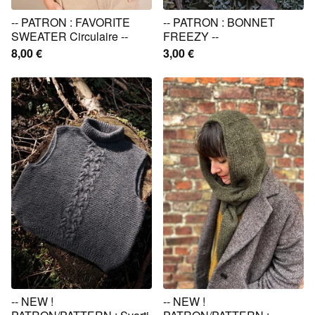
-- PATRON : FAVORITE
-- PATRON : BONNET
SWEATER Circulaire --
FREEZY --
8,00
€
3,00
€
-- NEW !
-- NEW !