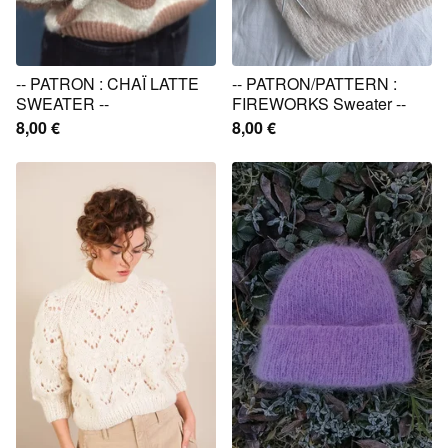
-- PATRON : CHAÏ LATTE
-- PATRON/PATTERN :
SWEATER --
FIREWORKS Sweater --
8,00
€
8,00
€