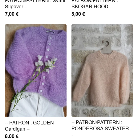
PATRON/PATTERN : Svarti
PATRON/PATTERN :
Slipover --
SKOGAR HOOD --
7,00
€
5,00
€
-- PATRON/PATTERN :
-- PATRON : GOLDEN
PONDEROSA SWEATER -
Cardigan --
-
8,00
€