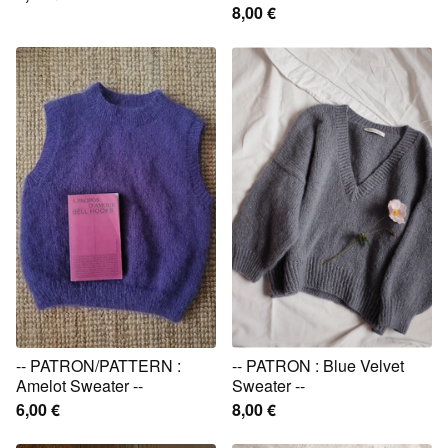
8,00
€
-- PATRON/PATTERN :
-- PATRON : Blue Velvet
Amelot Sweater --
Sweater --
6,00
€
8,00
€