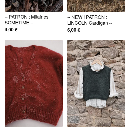
-- PATRON : Mitaines
-- NEW ! PATRON :
SOMETIME --
LINCOLN Cardigan --
4,00
€
6,00
€