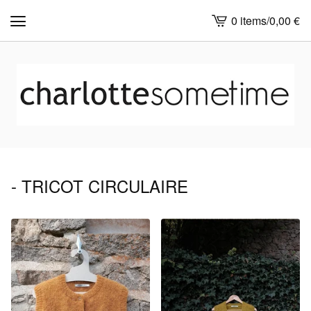
0 items
/
0,00
€
View
cart
-
- TRICOT CIRCULAIRE