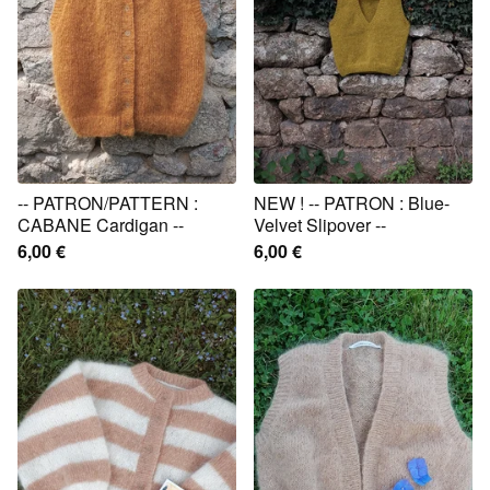
-- PATRON/PATTERN :
NEW ! -- PATRON : Blue-
CABANE Cardigan --
Velvet Slipover --
6,00
€
6,00
€