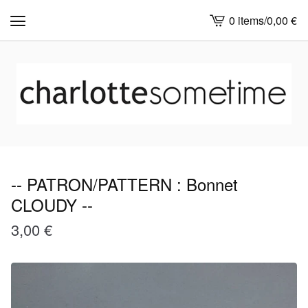
0 items
/
0,00
€
View
cart
-
-- PATRON/PATTERN : Bonnet
CLOUDY --
3,00
€