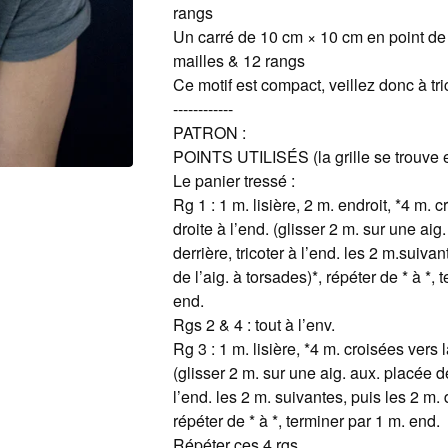
rangs
Un carré de 10 cm × 10 cm en point de 
mailles & 12 rangs
Ce motif est compact, veillez donc à tri
------------
PATRON :
POINTS UTILISÉS (la grille se trouve 
Le panier tressé :
Rg 1 : 1 m. lisière, 2 m. endroit, *4 m. 
droite à l’end. (glisser 2 m. sur une aig
derrière, tricoter à l’end. les 2 m.suivan
de l’aig. à torsades)*, répéter de * à *, 
end.
Rgs 2 & 4 : tout à l’env.
Rg 3 : 1 m. lisière, *4 m. croisées vers 
(glisser 2 m. sur une aig. aux. placée de
l’end. les 2 m. suivantes, puis les 2 m. d
répéter de * à *, terminer par 1 m. end.
Répéter ces 4 rgs.