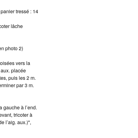
panier tressé : 14
coter lâche
en photo 2)
croisées vers la
. aux. placée
tes, puis les 2 m.
terminer par 3 m.
la gauche à l’end.
vant, tricoter à
e l’aig. aux.)*,