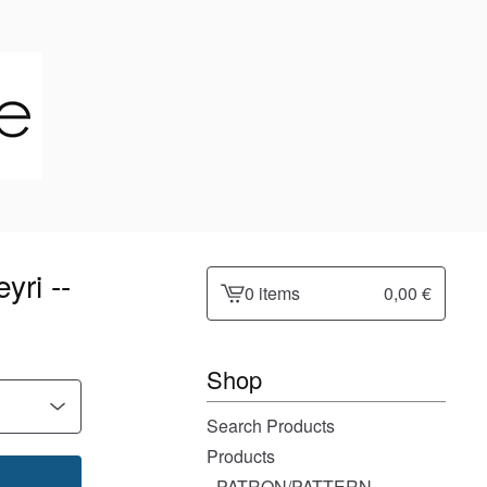
yri --
0 items
0,00
€
View
cart
-
Shop
Search Products
Products
- PATRON/PATTERN