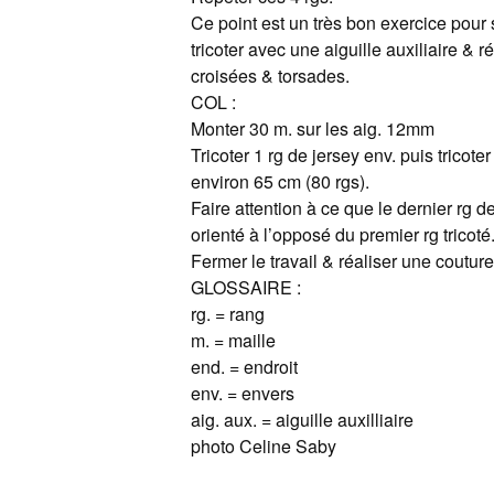
Ce point est un très bon exercice pour 
tricoter avec une aiguille auxiliaire & r
croisées & torsades.
COL :
Monter 30 m. sur les aig. 12mm
Tricoter 1 rg de jersey env. puis tricoter
environ 65 cm (80 rgs).
Faire attention à ce que le dernier rg d
orienté à l’opposé du premier rg tricoté
Fermer le travail & réaliser une couture
GLOSSAIRE :
rg. = rang
m. = maille
end. = endroit
env. = envers
aig. aux. = aiguille auxilliaire
photo Celine Saby