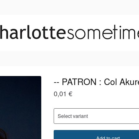
-- PATRON : Col Akure
0,01
€
Add to cart