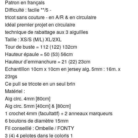
Patron en français
Difficulté : facile **/5 -
tricot sans couture - en A/R & en circulaire
idéal premier projet en circulaire
technique de rabattage aux 3 aiguilles
Taille : XS/S (M/L) XL/2XL
Tour de buste = 112 (122) 132cm
Hauteur épaule = 50 (53) 56cm
Hauteur d’emmanchure = 21 (22) 23cm
Echantillon 10cm x 10cm en jersey aig. 5mm : 16m. x
23rgs
Ce pull se tricote en un seul brin
Matériel :
Aig circ. 4mm [80cm]
Aig circ. 5mm [40cm] & [80cm]
1 crochet 4mm (facultatif) + 2 anneaux marqueurs
6 boutons de diamètre 15mm
Fil conseillé : Ombelle / FONTY
3 (4) 4 pelotes dans le coloris 1