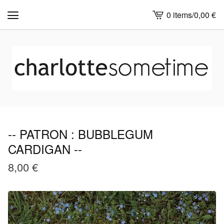
0 items
/
0,00
€
View
cart
-
-- PATRON : BUBBLEGUM
CARDIGAN --
8,00
€